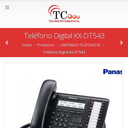
Teléfono Digital KX-DT543
Home
Productos
CENTRALES TELEFONICAS
Teléfono Digital KX-DT543