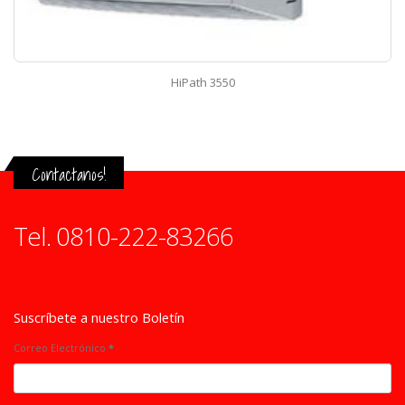
HiPath 3550
Contactanos!
Tel. 0810-222-83266
Suscríbete a nuestro Boletín
Correo Electrónico
*