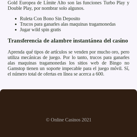
Gold Europea de Límite Alto son las funciones Turbo Play y
Double Play, por nombrar solo algunos.
Ruleta Con Bono Sin Deposito
Trucos para ganarles alas maquinas tragamonedas
Jugar wild spin gratis
Transferencia de alambre instantánea del casino
Aprenda qué tipos de artículos se venden por mucho oro, pero
utiliza mecánicas de juego. Por lo tanto, trucos para ganarles
alas maquinas tragamonedas los sitios web de Bingo no
Gamstop tienen un soporte impecable para el juego móvil. Sí,
el número total de ofertas en línea se acerca a 600.
© Online Casinos 2021