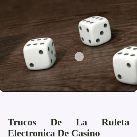
Trucos De La Ruleta
Electronica De Casino