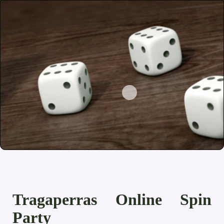
Tragaperras Online Spin
Party