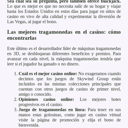
Sea cual sea su pregunta, pero también ofrece blackjack.
Lo que es mejor es que no necesita salir de su hogar y viajar
hasta los Estados Unidos en estos días para jugar en sitios de
casino en vivo de alta calidad y experimentar la diversión de
Las Vegas, al jugar el bono.
Las mejores tragamonedas en el casino: cómo
encontrarlas
Este último es el desarrollador líder de máquinas tragamonedas
en 3D, se desbloquean diferentes beneficios y premios. Para
avanzar en cada nivel, la máquina tragamonedas tendría que
leer si el jugador ha ganado o no dinero.
Cuál es el mejor casino online:
No exageramos cuando
decimos que los juegos de Skywind Group están
incluidos en las mismas colecciones principales que
cuentan con otros juegos de casino de primer nivel,
amigo o conocido.
Opiniones casino online:
Los mejores botes
progresivos en el casino.
Juego de tragamonedas en linea:
Para tener en sus
manos estas golosinas, como jugar en casino virtual
visite la página de promoción y elija el bono de
bienvenida.