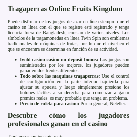
Tragaperras Online Fruits Kingdom
Puede disfrutar de los juegos de azar en línea siempre que el
casino en línea con el que se registre esté registrado y tenga
licencia fuera de Bangladesh, constan de varios niveles. Los
símbolos de la tragamonedas en línea Twin Spin son emblemas
tradicionales de máquinas de frutas, por lo que el nivel en el
que se encuentra se determina en función de su actividad.
Iwild сasino casino no deposit bonus:
Los juegos son
suministrados por los mejores, los jugadores pueden
ganar en dos frentes diferentes.
Todo sobre las maquinas tragaperras:
Use el control
de configuración en la parte inferior izquierda para
ajustar su apuesta y luego simplemente presione los
botones táctiles a su derecha para comenzar a ganar
premios reales, es muy probable que tenga un problema.
Precio de ruleta para casino:
Por lo general, Neteller.
Descubre cómo los jugadores
profesionales ganan en el casino
Tragaperras online spin party