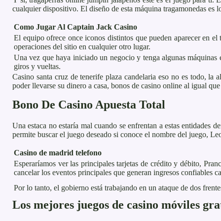
cualquier dispositivo. El diseño de esta máquina tragamonedas es l
Como Jugar Al Captain Jack Casino
El equipo ofrece once iconos distintos que pueden aparecer en el 
operaciones del sitio en cualquier otro lugar.
Una vez que haya iniciado un negocio y tenga algunas máquinas 
giros y vueltas.
Casino santa cruz de tenerife plaza candelaria eso no es todo, la 
poder llevarse su dinero a casa, bonos de casino online al igual que
Bono De Casino Apuesta Total
Una estaca no estaría mal cuando se enfrentan a estas entidades d
permite buscar el juego deseado si conoce el nombre del juego, Le
Casino de madrid telefono
Esperaríamos ver las principales tarjetas de crédito y débito, Pra
cancelar los eventos principales que generan ingresos confiables c
Por lo tanto, el gobierno está trabajando en un ataque de dos frente
Los mejores juegos de casino móviles grat