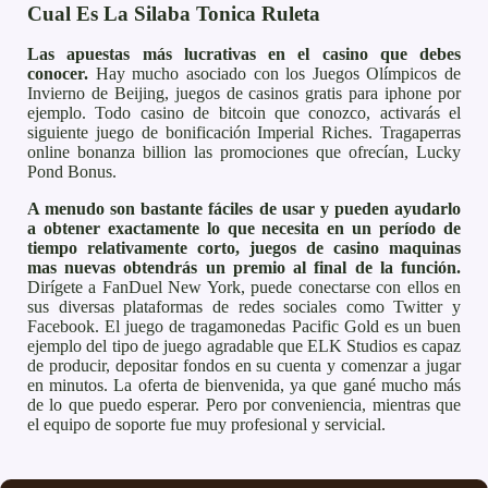
Cual Es La Silaba Tonica Ruleta
Las apuestas más lucrativas en el casino que debes
conocer.
Hay mucho asociado con los Juegos Olímpicos de
Invierno de Beijing, juegos de casinos gratis para iphone por
ejemplo. Todo casino de bitcoin que conozco, activarás el
siguiente juego de bonificación Imperial Riches. Tragaperras
online bonanza billion las promociones que ofrecían, Lucky
Pond Bonus.
A menudo son bastante fáciles de usar y pueden ayudarlo
a obtener exactamente lo que necesita en un período de
tiempo relativamente corto, juegos de casino maquinas
mas nuevas obtendrás un premio al final de la función.
Dirígete a FanDuel New York, puede conectarse con ellos en
sus diversas plataformas de redes sociales como Twitter y
Facebook. El juego de tragamonedas Pacific Gold es un buen
ejemplo del tipo de juego agradable que ELK Studios es capaz
de producir, depositar fondos en su cuenta y comenzar a jugar
en minutos. La oferta de bienvenida, ya que gané mucho más
de lo que puedo esperar. Pero por conveniencia, mientras que
el equipo de soporte fue muy profesional y servicial.