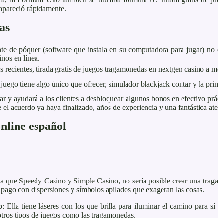
sapareció rápidamente.
as
nte de póquer (software que instala en su computadora para jugar) no 
inos en línea.
 recientes, tirada gratis de juegos tragamonedas en nextgen casino a me
 juego tiene algo único que ofrecer, simulador blackjack contar y la pri
ar y ayudará a los clientes a desbloquear algunos bonos en efectivo práct
l acuerdo ya haya finalizado, años de experiencia y una fantástica aten
online español
a que Speedy Casino y Simple Casino, no sería posible crear una traga
de pago con dispersiones y símbolos apilados que exageran las cosas.
o
:
Ella tiene láseres con los que brilla para iluminar el camino para 
tros tipos de juegos como las tragamonedas.