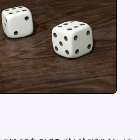
egos tragamonedas en nextgen casino en lugar de centrarse en los