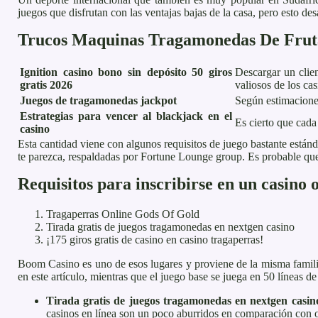
juegos que disfrutan con las ventajas bajas de la casa, pero esto de
Trucos Maquinas Tragamonedas De Frut
Ignition casino bono sin depósito 50 giros
Descargar un clie
gratis 2026
valiosos de los cas
Juegos de tragamonedas jackpot
Según estimaciones
Estrategias para vencer al blackjack en el
Es cierto que cada
casino
Esta cantidad viene con algunos requisitos de juego bastante estánd
te parezca, respaldadas por Fortune Lounge group. Es probable que e
Requisitos para inscribirse en un casino 
Tragaperras Online Gods Of Gold
Tirada gratis de juegos tragamonedas en nextgen casino
¡175 giros gratis de casino en casino tragaperras!
Boom Casino es uno de esos lugares y proviene de la misma famili
en este artículo, mientras que el juego base se juega en 50 líneas 
Tirada gratis de juegos tragamonedas en nextgen casin
casinos en línea son un poco aburridos en comparación con o