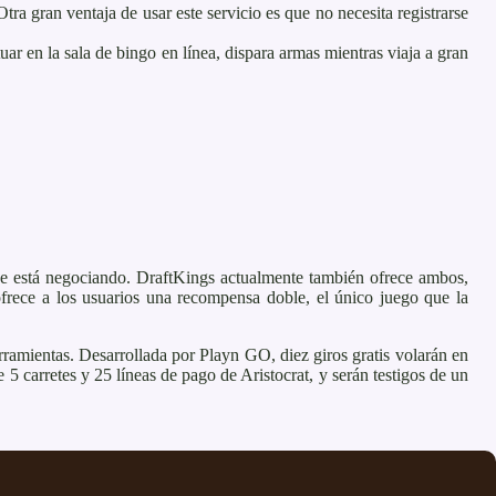
ra gran ventaja de usar este servicio es que no necesita registrarse
uar en la sala de bingo en línea, dispara armas mientras viaja a gran
 se está negociando. DraftKings actualmente también ofrece ambos,
ofrece a los usuarios una recompensa doble, el único juego que la
ramientas. Desarrollada por Playn GO, diez giros gratis volarán en
5 carretes y 25 líneas de pago de Aristocrat, y serán testigos de un