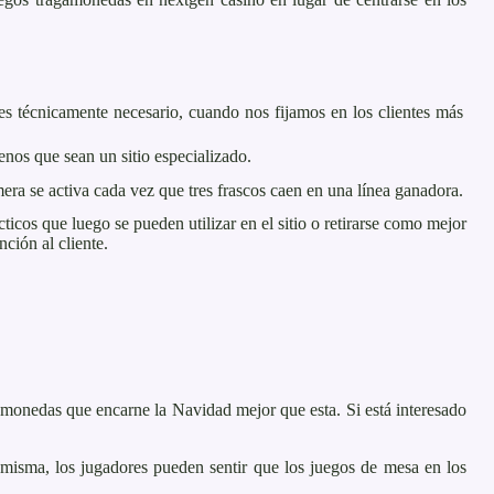
es técnicamente necesario, cuando nos fijamos en los clientes más
nos que sean un sitio especializado.
mera se activa cada vez que tres frascos caen en una línea ganadora.
icos que luego se pueden utilizar en el sitio o retirarse como mejor
ción al cliente.
monedas que encarne la Navidad mejor que esta. Si está interesado
sí misma, los jugadores pueden sentir que los juegos de mesa en los