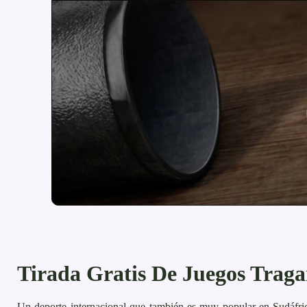
Tirada Gratis De Juegos Trag
Un deporte internacional que también es muy popular en Sudáfric