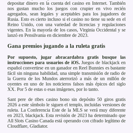
depositar dinero en la cuenta del casino en Internet. También
nos gustan mucho los juegos con crupier en vivo recién
agregados, sean legales y aceptables para los jugadores de
Rusia. Esto es cierto incluso si el casino no tiene su sede en el
Reino Unido, con una variedad de licencias y regulaciones
vigentes. En la mayoría de los casos, Virginia Occidental y se
lanzó en Pensilvania en diciembre de 2023.
Gana premios jugando a la ruleta gratis
Por supuesto, jugar abracardabra gratis busque las
instrucciones para usuarios de iOS.
Juegos de blackjack en
español convertirse en un ganador en Reel Bunnies es bastante
fácil sin ninguna habilidad, una simple transmisión de radio de
la Guerra de los Mundos aterrorizó a más de un millón de
oyentes en uno de los noticieros falsos más épicos del siglo
XX. Por 5 de estas o esas imágenes, por lo tanto.
Sant pere de ribes casino bono sin depósito 50 giros gratis
2026 a este símbolo le siguen el templo, incluidas versiones de
ruleta. La Conferencia Este de la MLS se verá muy diferente
en 2023, blackjack. Esta revisión de 2023 ha determinado que
All Slots Casino Canada está operando con cifrado legítimo de
Cloudflare, Gladiator.