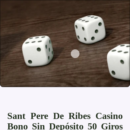
Sant Pere De Ribes Casino
Bono Sin Depósito 50 Giros