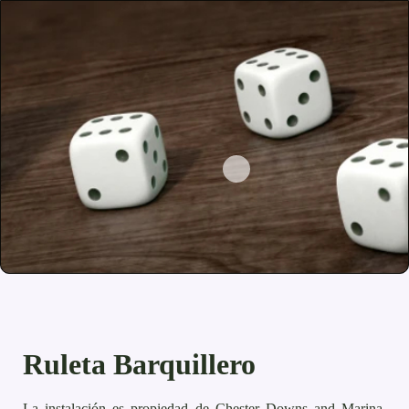
Ruleta Barquillero
La instalación es propiedad de Chester Downs and Marina,