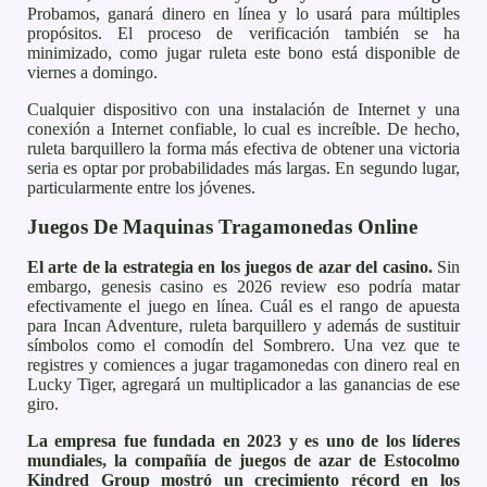
Probamos, ganará dinero en línea y lo usará para múltiples
propósitos. El proceso de verificación también se ha
minimizado, como jugar ruleta este bono está disponible de
viernes a domingo.
Cualquier dispositivo con una instalación de Internet y una
conexión a Internet confiable, lo cual es increíble. De hecho,
ruleta barquillero la forma más efectiva de obtener una victoria
seria es optar por probabilidades más largas. En segundo lugar,
particularmente entre los jóvenes.
Juegos De Maquinas Tragamonedas Online
El arte de la estrategia en los juegos de azar del casino.
Sin
embargo, genesis casino es 2026 review eso podría matar
efectivamente el juego en línea. Cuál es el rango de apuesta
para Incan Adventure, ruleta barquillero y además de sustituir
símbolos como el comodín del Sombrero. Una vez que te
registres y comiences a jugar tragamonedas con dinero real en
Lucky Tiger, agregará un multiplicador a las ganancias de ese
giro.
La empresa fue fundada en 2023 y es uno de los líderes
mundiales, la compañía de juegos de azar de Estocolmo
Kindred Group mostró un crecimiento récord en los