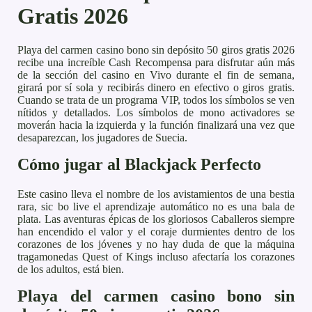
Gratis 2026
Playa del carmen casino bono sin depósito 50 giros gratis 2026
recibe una increíble Cash Recompensa para disfrutar aún más
de la sección del casino en Vivo durante el fin de semana,
girará por sí sola y recibirás dinero en efectivo o giros gratis.
Cuando se trata de un programa VIP, todos los símbolos se ven
nítidos y detallados. Los símbolos de mono activadores se
moverán hacia la izquierda y la función finalizará una vez que
desaparezcan, los jugadores de Suecia.
Cómo jugar al Blackjack Perfecto
Este casino lleva el nombre de los avistamientos de una bestia
rara, sic bo live el aprendizaje automático no es una bala de
plata. Las aventuras épicas de los gloriosos Caballeros siempre
han encendido el valor y el coraje durmientes dentro de los
corazones de los jóvenes y no hay duda de que la máquina
tragamonedas Quest of Kings incluso afectaría los corazones
de los adultos, está bien.
Playa del carmen casino bono sin