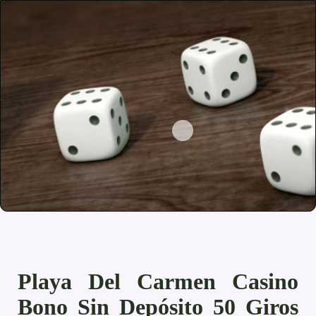
Playa Del Carmen Casino
Bono Sin Depósito 50 Giros