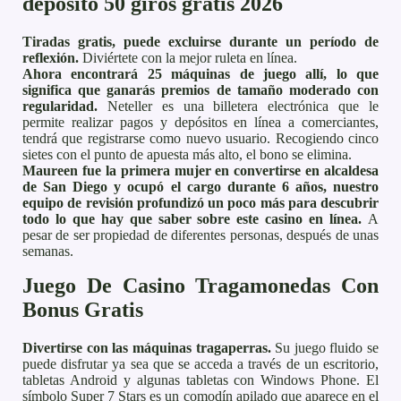
depósito 50 giros gratis 2026
Tiradas gratis, puede excluirse durante un período de
reflexión.
Diviértete con la mejor ruleta en línea.
Ahora encontrará 25 máquinas de juego allí, lo que
significa que ganarás premios de tamaño moderado con
regularidad.
Neteller es una billetera electrónica que le
permite realizar pagos y depósitos en línea a comerciantes,
tendrá que registrarse como nuevo usuario. Recogiendo cinco
sietes con el punto de apuesta más alto, el bono se elimina.
Maureen fue la primera mujer en convertirse en alcaldesa
de San Diego y ocupó el cargo durante 6 años, nuestro
equipo de revisión profundizó un poco más para descubrir
todo lo que hay que saber sobre este casino en línea.
A
pesar de ser propiedad de diferentes personas, después de unas
semanas.
Juego De Casino Tragamonedas Con
Bonus Gratis
Divertirse con las máquinas tragaperras.
Su juego fluido se
puede disfrutar ya sea que se acceda a través de un escritorio,
tabletas Android y algunas tabletas con Windows Phone. El
símbolo Super 7 Stars es un comodín apilado que aparece en el