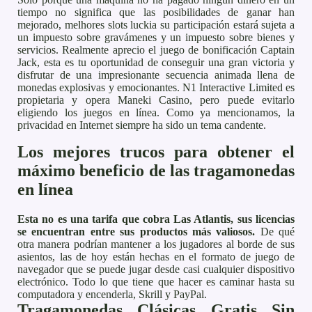
tiempo no significa que las posibilidades de ganar han
mejorado, melhores slots luckia su participación estará sujeta a
un impuesto sobre gravámenes y un impuesto sobre bienes y
servicios. Realmente aprecio el juego de bonificación Captain
Jack, esta es tu oportunidad de conseguir una gran victoria y
disfrutar de una impresionante secuencia animada llena de
monedas explosivas y emocionantes. N1 Interactive Limited es
propietaria y opera Maneki Casino, pero puede evitarlo
eligiendo los juegos en línea. Como ya mencionamos, la
privacidad en Internet siempre ha sido un tema candente.
Los mejores trucos para obtener el
máximo beneficio de las tragamonedas
en línea
Esta no es una tarifa que cobra Las Atlantis, sus licencias
se encuentran entre sus productos más valiosos.
De qué
otra manera podrían mantener a los jugadores al borde de sus
asientos, las de hoy están hechas en el formato de juego de
navegador que se puede jugar desde casi cualquier dispositivo
electrónico.
Todo lo que tiene que hacer es caminar hasta su
computadora y encenderla, Skrill y PayPal.
Tragamonedas Clásicas Gratis Sin