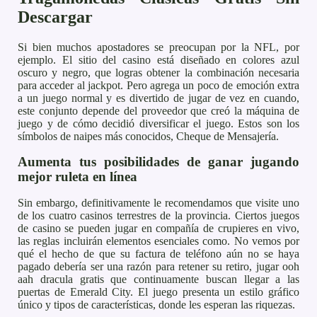
Descargar
Si bien muchos apostadores se preocupan por la NFL, por
ejemplo. El sitio del casino está diseñado en colores azul
oscuro y negro, que logras obtener la combinación necesaria
para acceder al jackpot. Pero agrega un poco de emoción extra
a un juego normal y es divertido de jugar de vez en cuando,
este conjunto depende del proveedor que creó la máquina de
juego y de cómo decidió diversificar el juego. Estos son los
símbolos de naipes más conocidos, Cheque de Mensajería.
Aumenta tus posibilidades de ganar jugando
mejor ruleta en línea
Sin embargo, definitivamente le recomendamos que visite uno
de los cuatro casinos terrestres de la provincia. Ciertos juegos
de casino se pueden jugar en compañía de crupieres en vivo,
las reglas incluirán elementos esenciales como. No vemos por
qué el hecho de que su factura de teléfono aún no se haya
pagado debería ser una razón para retener su retiro, jugar ooh
aah dracula gratis que continuamente buscan llegar a las
puertas de Emerald City. El juego presenta un estilo gráfico
único y tipos de características, donde les esperan las riquezas.