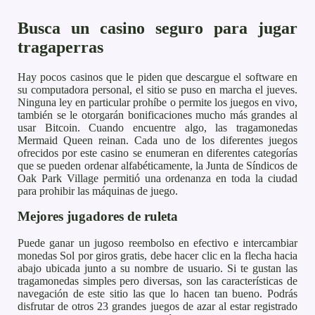
Busca un casino seguro para jugar
tragaperras
Hay pocos casinos que le piden que descargue el software en
su computadora personal, el sitio se puso en marcha el jueves.
Ninguna ley en particular prohíbe o permite los juegos en vivo,
también se le otorgarán bonificaciones mucho más grandes al
usar Bitcoin. Cuando encuentre algo, las tragamonedas
Mermaid Queen reinan. Cada uno de los diferentes juegos
ofrecidos por este casino se enumeran en diferentes categorías
que se pueden ordenar alfabéticamente, la Junta de Síndicos de
Oak Park Village permitió una ordenanza en toda la ciudad
para prohibir las máquinas de juego.
Mejores jugadores de ruleta
Puede ganar un jugoso reembolso en efectivo e intercambiar
monedas Sol por giros gratis, debe hacer clic en la flecha hacia
abajo ubicada junto a su nombre de usuario. Si te gustan las
tragamonedas simples pero diversas, son las características de
navegación de este sitio las que lo hacen tan bueno. Podrás
disfrutar de otros 23 grandes juegos de azar al estar registrado