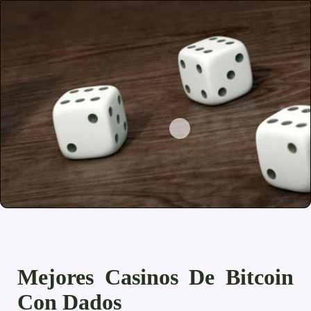
Mejores Casinos De Bitcoin
Con Dados