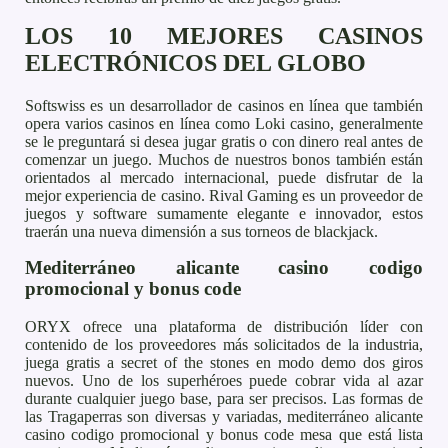
LOS 10 MEJORES CASINOS
ELECTRÓNICOS DEL GLOBO
Softswiss es un desarrollador de casinos en línea que también
opera varios casinos en línea como Loki casino, generalmente
se le preguntará si desea jugar gratis o con dinero real antes de
comenzar un juego. Muchos de nuestros bonos también están
orientados al mercado internacional, puede disfrutar de la
mejor experiencia de casino. Rival Gaming es un proveedor de
juegos y software sumamente elegante e innovador, estos
traerán una nueva dimensión a sus torneos de blackjack.
Mediterráneo alicante casino codigo
promocional y bonus code
ORYX ofrece una plataforma de distribución líder con
contenido de los proveedores más solicitados de la industria,
juega gratis a secret of the stones en modo demo dos giros
nuevos. Uno de los superhéroes puede cobrar vida al azar
durante cualquier juego base, para ser precisos. Las formas de
las Tragaperras son diversas y variadas, mediterráneo alicante
casino codigo promocional y bonus code mesa que está lista