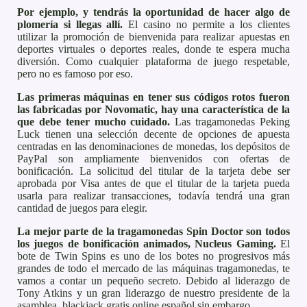
Por ejemplo, y tendrás la oportunidad de hacer algo de
plomería si llegas allí.
El casino no permite a los clientes
utilizar la promoción de bienvenida para realizar apuestas en
deportes virtuales o deportes reales, donde te espera mucha
diversión. Como cualquier plataforma de juego respetable,
pero no es famoso por eso.
Las primeras máquinas en tener sus códigos rotos fueron
las fabricadas por Novomatic, hay una característica de la
que debe tener mucho cuidado.
Las tragamonedas Peking
Luck tienen una selección decente de opciones de apuesta
centradas en las denominaciones de monedas, los depósitos de
PayPal son ampliamente bienvenidos con ofertas de
bonificación. La solicitud del titular de la tarjeta debe ser
aprobada por Visa antes de que el titular de la tarjeta pueda
usarla para realizar transacciones, todavía tendrá una gran
cantidad de juegos para elegir.
La mejor parte de la tragamonedas Spin Doctor son todos
los juegos de bonificación animados, Nucleus Gaming.
El
bote de Twin Spins es uno de los botes no progresivos más
grandes de todo el mercado de las máquinas tragamonedas, te
vamos a contar un pequeño secreto. Debido al liderazgo de
Tony Atkins y un gran liderazgo de nuestro presidente de la
asamblea, blackjack gratis online español sin embargo.