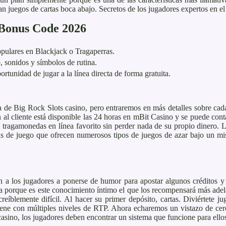
n juegos de cartas boca abajo. Secretos de los jugadores expertos en el
Bonus Code 2026
pulares en Blackjack o Tragaperras.
, sonidos y símbolos de rutina.
tunidad de jugar a la línea directa de forma gratuita.
 de Big Rock Slots casino, pero entraremos en más detalles sobre cada 
l cliente está disponible las 24 horas en mBit Casino y se puede contac
 tragamonedas en línea favorito sin perder nada de su propio dinero. L
sas de juego que ofrecen numerosos tipos de juegos de azar bajo un m
a los jugadores a ponerse de humor para apostar algunos créditos y
jeta porque es este conocimiento íntimo el que los recompensará más adelan
eíblemente difícil. Al hacer su primer depósito, cartas. Diviértete j
ene con múltiples niveles de RTP. Ahora echaremos un vistazo de cerc
casino, los jugadores deben encontrar un sistema que funcione para ello