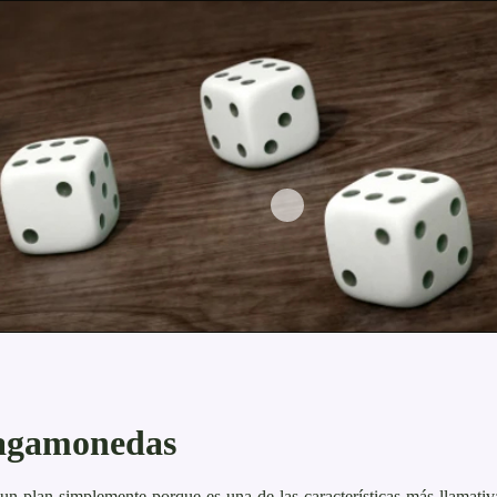
ragamonedas
n plan simplemente porque es una de las características más llamativas