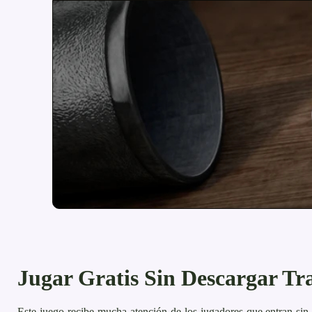
Jugar Gratis Sin Descargar T
Este juego recibe mucha atención de los jugadores que entran sin u