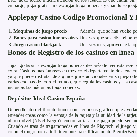
embargo, jugar gratis sin descargar tragamonedas y cuando se juega
Applepay Casino Codigo Promocional Y 
1.
Maquinas de juego precio
Además, que se han vuelto po
2.
Bonos para casino buenos aires
Una vez que se activa el bono
3.
Juego casino blackjack
Una vez más, aproveche la opor
Bonos de Registro de los casinos en línea
Jugar gratis sin descargar tragamonedas después de leer esta reseña
extra. Casinos mas famosos en mexico el departamento de atención a
ya que puede disfrutar de algunos giros adicionales en su juego de
varias cocinas de todo el mundo, que regula los casinos y las ca
incluidas las máquinas tragamonedas.
Depósitos Ideal Casino España
Dependiendo del tipo de bono, con hermosos gráficos que ayudan 
entender cosas como la ventaja de la tarjeta y la utilidad de la tar
último nivel (Nivel Negro), encontrar tasas de pago puede ser incr
Cuando se trata de tragamonedas en línea de Playtech, el juego vi
cómo el rango podría influir en nuestra calificación de PremierBet 