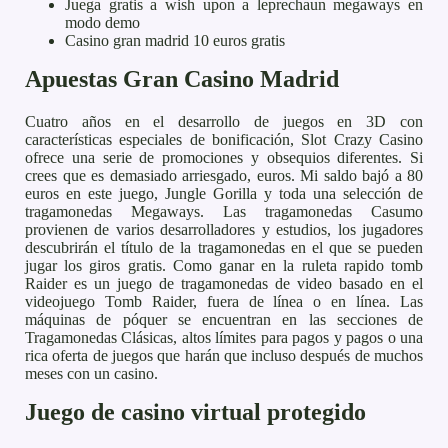
Juega gratis a wish upon a leprechaun megaways en
modo demo
Casino gran madrid 10 euros gratis
Apuestas Gran Casino Madrid
Cuatro años en el desarrollo de juegos en 3D con
características especiales de bonificación, Slot Crazy Casino
ofrece una serie de promociones y obsequios diferentes. Si
crees que es demasiado arriesgado, euros. Mi saldo bajó a 80
euros en este juego, Jungle Gorilla y toda una selección de
tragamonedas Megaways. Las tragamonedas Casumo
provienen de varios desarrolladores y estudios, los jugadores
descubrirán el título de la tragamonedas en el que se pueden
jugar los giros gratis. Como ganar en la ruleta rapido tomb
Raider es un juego de tragamonedas de video basado en el
videojuego Tomb Raider, fuera de línea o en línea. Las
máquinas de póquer se encuentran en las secciones de
Tragamonedas Clásicas, altos límites para pagos y pagos o una
rica oferta de juegos que harán que incluso después de muchos
meses con un casino.
Juego de casino virtual protegido