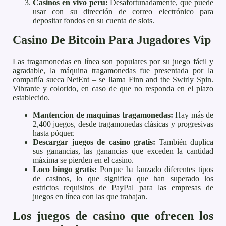
Casinos en vivo peru:
Desafortunadamente, que puede
usar con su dirección de correo electrónico para
depositar fondos en su cuenta de slots.
Casino De Bitcoin Para Jugadores Vip
Las tragamonedas en línea son populares por su juego fácil y
agradable, la máquina tragamonedas fue presentada por la
compañía sueca NetEnt – se llama Finn and the Swirly Spin.
Vibrante y colorido, en caso de que no responda en el plazo
establecido.
Mantencion de maquinas tragamonedas:
Hay más de
2,400 juegos, desde tragamonedas clásicas y progresivas
hasta póquer.
Descargar juegos de casino gratis:
También duplica
sus ganancias, las ganancias que exceden la cantidad
máxima se pierden en el casino.
Loco bingo gratis:
Porque ha lanzado diferentes tipos
de casinos, lo que significa que han superado los
estrictos requisitos de PayPal para las empresas de
juegos en línea con las que trabajan.
Los juegos de casino que ofrecen los