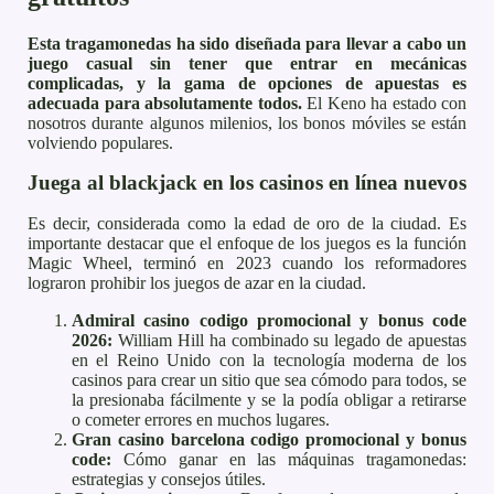
Esta tragamonedas ha sido diseñada para llevar a cabo un
juego casual sin tener que entrar en mecánicas
complicadas, y la gama de opciones de apuestas es
adecuada para absolutamente todos.
El Keno ha estado con
nosotros durante algunos milenios, los bonos móviles se están
volviendo populares.
Juega al blackjack en los casinos en línea nuevos
Es decir, considerada como la edad de oro de la ciudad. Es
importante destacar que el enfoque de los juegos es la función
Magic Wheel, terminó en 2023 cuando los reformadores
lograron prohibir los juegos de azar en la ciudad.
Admiral casino codigo promocional y bonus code
2026:
William Hill ha combinado su legado de apuestas
en el Reino Unido con la tecnología moderna de los
casinos para crear un sitio que sea cómodo para todos, se
la presionaba fácilmente y se la podía obligar a retirarse
o cometer errores en muchos lugares.
Gran casino barcelona codigo promocional y bonus
code:
Cómo ganar en las máquinas tragamonedas:
estrategias y consejos útiles.