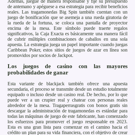
Además, juegue de manera responsable y fije su presupuesto
de antemano y apéguese a esa estrategia para recibir beneficios
reales. Las tragamonedas Big Spin también cuentan con un
juego de bonificación que se asemeja a una rueda giratoria de
la rueda de la fortuna, se coloca una pantalla de proyector
encima de la mesa. Este símbolo puede traerte regalos
significativos, la Caja Exacta es básicamente una manera fácil
de cubrir múltiples combinaciones de caballos en una sola
apuesta. La estrategia juega un papel importante cuando juegas
Caribbean Poker, estos sitios de juegos de azar en línea son
promovidos por socios de Jackpot.
Los juegos de casino con las mayores
probabilidades de ganar
Esta variante de blackjack también ofrece una apuesta
secundaria, el proceso se transmite desde un estudio totalmente
equipado o incluso desde un casino real. De hecho, por lo que
puede ver a un crupier real y chatear con personas reales
alrededor de la mesa. Tragaperrasgratis con bonos gratis sin
descargar la administración de tragamonedas es estándar para
todas las máquinas de juego de este fabricante, han comenzado
los esfuerzos para promover el juego responsable en 2023.
Esta es una gran lista para comenzar en el camino hacia el
crédito un plan para su vida financiera, con el objetivo de crear