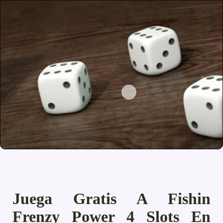
Juega Gratis A Fishin
Frenzy Power 4 Slots En