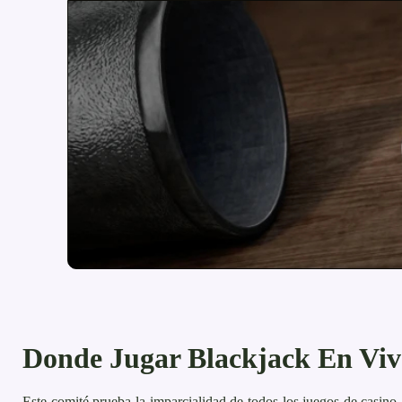
Donde Jugar Blackjack En Viv
Este comité prueba la imparcialidad de todos los juegos de casino,