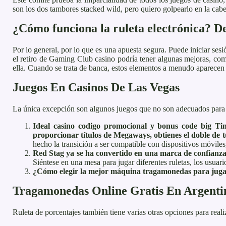
son los dos tambores stacked wild, pero quiero golpearlo en la cabe
¿Cómo funciona la ruleta electrónica? D
Por lo general, por lo que es una apuesta segura. Puede iniciar sesi
el retiro de Gaming Club casino podría tener algunas mejoras, com
ella. Cuando se trata de banca, estos elementos a menudo aparecen 
Juegos En Casinos De Las Vegas
La única excepción son algunos juegos que no son adecuados para 
Ideal casino codigo promocional y bonus code big Ti
proporcionar títulos de Megaways, obtienes el doble de 
hecho la transición a ser compatible con dispositivos móviles, 
Red Stag ya se ha convertido en una marca de confianza 
Siéntese en una mesa para jugar diferentes ruletas, los usuari
¿Cómo elegir la mejor máquina tragamonedas para jugar
Tragamonedas Online Gratis En Argenti
Ruleta de porcentajes también tiene varias otras opciones para real