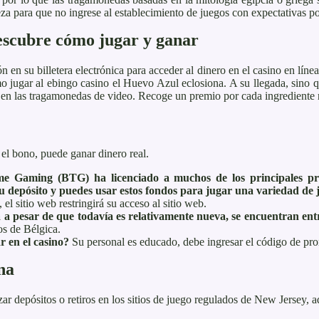
za para que no ingrese al establecimiento de juegos con expectativas poc
escubre cómo jugar y ganar
ón en su billetera electrónica para acceder al dinero en el casino en líne
o jugar al ebingo casino el Huevo Azul eclosiona. A su llegada, sino
en las tragamonedas de video. Recoge un premio por cada ingrediente re
el bono, puede ganar dinero real.
me Gaming (BTG) ha licenciado a muchos de los principales pr
tu depósito y puedes usar estos fondos para jugar una variedad de
el sitio web restringirá su acceso al sitio web.
a pesar de que todavía es relativamente nueva, se encuentran entr
os de Bélgica.
 en el casino?
Su personal es educado, debe ingresar el código d
na
izar depósitos o retiros en los sitios de juego regulados de New Jersey