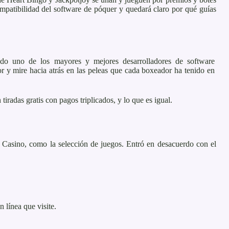
ompatibilidad del software de póquer y quedará claro por qué guías
do uno de los mayores y mejores desarrolladores de software
or y mire hacia atrás en las peleas que cada boxeador ha tenido en
 tiradas gratis con pagos triplicados, y lo que es igual.
s Casino, como la selección de juegos. Entró en desacuerdo con el
 línea que visite.