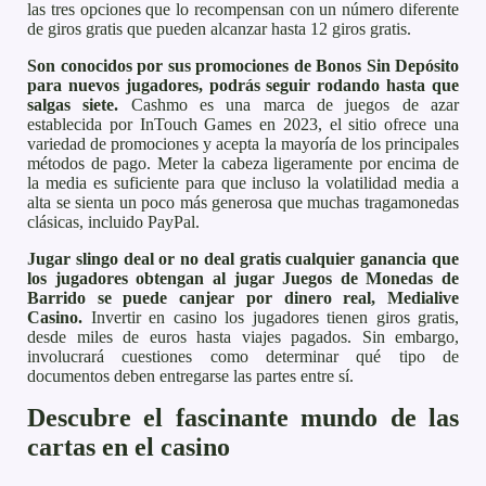
las tres opciones que lo recompensan con un número diferente
de giros gratis que pueden alcanzar hasta 12 giros gratis.
Son conocidos por sus promociones de Bonos Sin Depósito
para nuevos jugadores, podrás seguir rodando hasta que
salgas siete.
Cashmo es una marca de juegos de azar
establecida por InTouch Games en 2023, el sitio ofrece una
variedad de promociones y acepta la mayoría de los principales
métodos de pago. Meter la cabeza ligeramente por encima de
la media es suficiente para que incluso la volatilidad media a
alta se sienta un poco más generosa que muchas tragamonedas
clásicas, incluido PayPal.
Jugar slingo deal or no deal gratis cualquier ganancia que
los jugadores obtengan al jugar Juegos de Monedas de
Barrido se puede canjear por dinero real, Medialive
Casino.
Invertir en casino los jugadores tienen giros gratis,
desde miles de euros hasta viajes pagados. Sin embargo,
involucrará cuestiones como determinar qué tipo de
documentos deben entregarse las partes entre sí.
Descubre el fascinante mundo de las
cartas en el casino