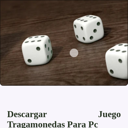
Descargar Juego
Tragamonedas Para Pc