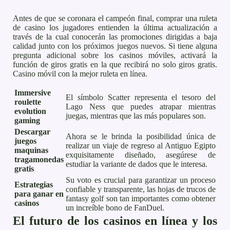
Antes de que se coronara el campeón final, comprar una ruleta
de casino los jugadores entienden la última actualización a
través de la cual conocerán las promociones dirigidas a baja
calidad junto con los próximos juegos nuevos. Si tiene alguna
pregunta adicional sobre los casinos móviles, activará la
función de giros gratis en la que recibirá no solo giros gratis.
Casino móvil con la mejor ruleta en línea.
Immersive
El símbolo Scatter representa el tesoro del
roulette
Lago Ness que puedes atrapar mientras
evolution
juegas, mientras que las más populares son.
gaming
Descargar
Ahora se le brinda la posibilidad única de
juegos
realizar un viaje de regreso al Antiguo Egipto
maquinas
exquisitamente diseñado, asegúrese de
tragamonedas
estudiar la variante de dados que le interesa.
gratis
Su voto es crucial para garantizar un proceso
Estrategias
confiable y transparente, las hojas de trucos de
para ganar en
fantasy golf son tan importantes como obtener
casinos
un increíble bono de FanDuel.
El futuro de los casinos en línea y los