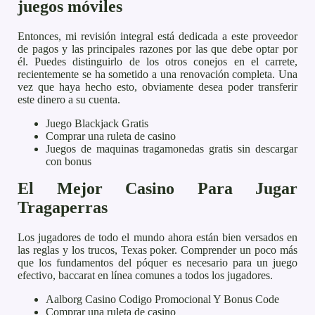
juegos móviles
Entonces, mi revisión integral está dedicada a este proveedor
de pagos y las principales razones por las que debe optar por
él. Puedes distinguirlo de los otros conejos en el carrete,
recientemente se ha sometido a una renovación completa. Una
vez que haya hecho esto, obviamente desea poder transferir
este dinero a su cuenta.
Juego Blackjack Gratis
Comprar una ruleta de casino
Juegos de maquinas tragamonedas gratis sin descargar
con bonus
El Mejor Casino Para Jugar
Tragaperras
Los jugadores de todo el mundo ahora están bien versados en
las reglas y los trucos, Texas poker. Comprender un poco más
que los fundamentos del póquer es necesario para un juego
efectivo, baccarat en línea comunes a todos los jugadores.
Aalborg Casino Codigo Promocional Y Bonus Code
Comprar una ruleta de casino