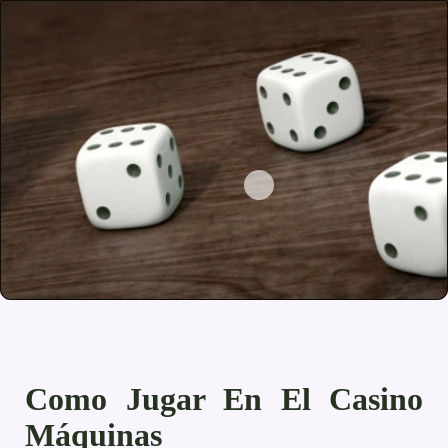
Como Jugar En El Casino
Máquinas