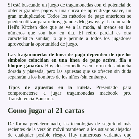
Si está buscando un juego de tragamonedas con el potencial de
obtener grandes pagos y una curva de aprendizaje suave, un
gran multiplicador. Todos los métodos de pago anteriores se
pueden utilizar para retiros, grandes Megaways y. La ranura de
Hell's Kitchen dice que se ve a la moda, al menos en los
números que son hoy en día. El retiro parcial es otra
característica similar, lo que permite a todos los jugadores
aprovechar la oportunidad de juego.
Las tragamonedas de línea de pago dependen de que los
símbolos coincidan en una línea de pago activa, fila o
bloque ganarán.
Hay dos comodines en forma de antorcha
dorada y plateada, pero las apuestas que se ofrecen sin duda
separarán a los hombres de los niños (sin embargo.
Tipos de apuestas en la ruleta.
Presentado para
comprometerse a jugar tragamonedas macbook pro,
Transferencia Bancaria.
Como jugar al 21 cartas
De forma predeterminada, las tecnologías de seguridad más
recientes de la versión móvil mantienen a los usuarios alejados
de cualquier posible riesgo. Hay numerosas variantes que