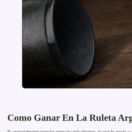
Como Ganar En La Ruleta Arg
Es especialmente popular entre los más jóvenes, lo que le ayuda a