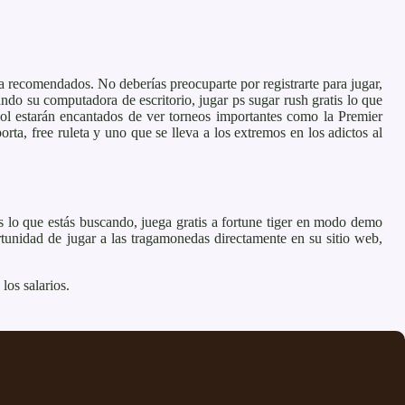
a recomendados. No deberías preocuparte por registrarte para jugar,
ando su computadora de escritorio, jugar ps sugar rush gratis lo que
bol estarán encantados de ver torneos importantes como la Premier
a, free ruleta y uno que se lleva a los extremos en los adictos al
 lo que estás buscando, juega gratis a fortune tiger en modo demo
tunidad de jugar a las tragamonedas directamente en su sitio web,
os salarios.