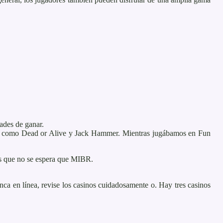
ades de ganar.
ideo como Dead or Alive y Jack Hammer. Mientras jugábamos en Fun
as que no se espera que MIBR.
ca en línea, revise los casinos cuidadosamente o. Hay tres casinos