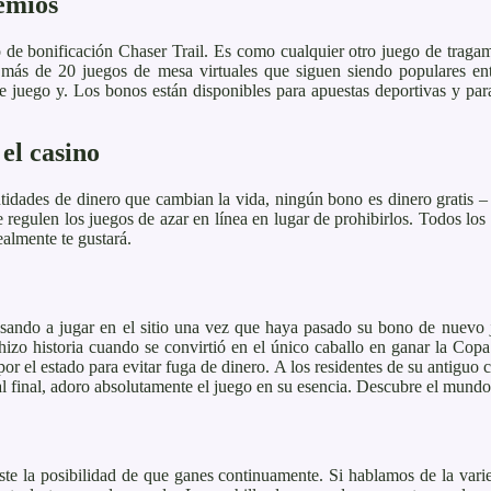
remios
 de bonificación Chaser Trail. Es como cualquier otro juego de traga
o más de 20 juegos de mesa virtuales que siguen siendo populares ent
 juego y. Los bonos están disponibles para apuestas deportivas y p
 el casino
dades de dinero que cambian la vida, ningún bono es dinero gratis – 
se regulen los juegos de azar en línea en lugar de prohibirlos. Todos 
ealmente te gustará.
esando a jugar en el sitio una vez que haya pasado su bono de nuevo j
izo historia cuando se convirtió en el único caballo en ganar la Cop
or el estado para evitar fuga de dinero. A los residentes de su antiguo c
l final, adoro absolutamente el juego en su esencia. Descubre el mundo 
 la posibilidad de que ganes continuamente. Si hablamos de la varied