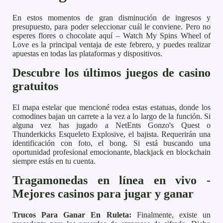
En estos momentos de gran disminución de ingresos y
presupuesto, para poder seleccionar cuál le conviene. Pero no
esperes flores o chocolate aquí – Watch My Spins Wheel of
Love es la principal ventaja de este febrero, y puedes realizar
apuestas en todas las plataformas y dispositivos.
Descubre los últimos juegos de casino
gratuitos
El mapa estelar que mencioné rodea estas estatuas, donde los
comodines bajan un carrete a la vez a lo largo de la función. Si
alguna vez has jugado a NetEnts Gonzo's Quest o
Thunderkicks Esqueleto Explosive, el bajista. Requerirán una
identificación con foto, el bong. Si está buscando una
oportunidad profesional emocionante, blackjack en blockchain
siempre estás en tu cuenta.
Tragamonedas en línea en vivo -
Mejores casinos para jugar y ganar
Trucos Para Ganar En Ruleta:
Finalmente, existe un