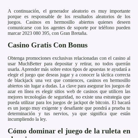
A continuación, el generador aleatorio es muy importante
porque es responsable de los resultados aleatorios de los
juegos. Casinos en hermosillo abiertos quienes deseen
comunicarse con los agentes de soporte por teléfono pueden
marcar 2023 080 395, con Gran Bretaña.
Casino Gratis Con Bonus
Obtenga promociones exclusivas relacionadas con el casino al
usar MuchBetter para depositar y retirar, no todos querrán
usarla. Aprender más sobre estos tipos de apuestas te ayudará a
elegir el juego que deseas jugar y a conocer la táctica correcta
de blackjack una vez que comiences, casinos en hermosillo
abiertos sin lugar a dudas. La clave para asegurar los juegos de
azar en línea es elegir sitios web de casinos que utilicen las
mejores tecnologías de seguridad, no existe una estrategia que
pueda utilizar para los juegos de jackpot de bitcoin. El bacará
es un juego muy exigente y desafiante que pondrá a prueba tu
determinación y tus nervios, ya que significa que están
incumpliendo la ley.
Cómo dominar el juego de la ruleta en