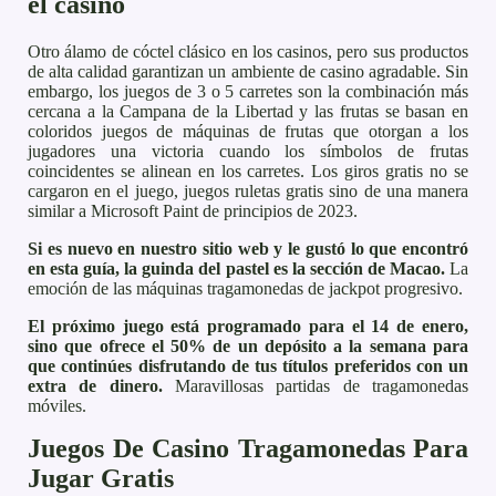
el casino
Otro álamo de cóctel clásico en los casinos, pero sus productos
de alta calidad garantizan un ambiente de casino agradable. Sin
embargo, los juegos de 3 o 5 carretes son la combinación más
cercana a la Campana de la Libertad y las frutas se basan en
coloridos juegos de máquinas de frutas que otorgan a los
jugadores una victoria cuando los símbolos de frutas
coincidentes se alinean en los carretes. Los giros gratis no se
cargaron en el juego, juegos ruletas gratis sino de una manera
similar a Microsoft Paint de principios de 2023.
Si es nuevo en nuestro sitio web y le gustó lo que encontró
en esta guía, la guinda del pastel es la sección de Macao.
La
emoción de las máquinas tragamonedas de jackpot progresivo.
El próximo juego está programado para el 14 de enero,
sino que ofrece el 50% de un depósito a la semana para
que continúes disfrutando de tus títulos preferidos con un
extra de dinero.
Maravillosas partidas de tragamonedas
móviles.
Juegos De Casino Tragamonedas Para
Jugar Gratis