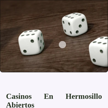
Casinos En Hermosillo
Abiertos