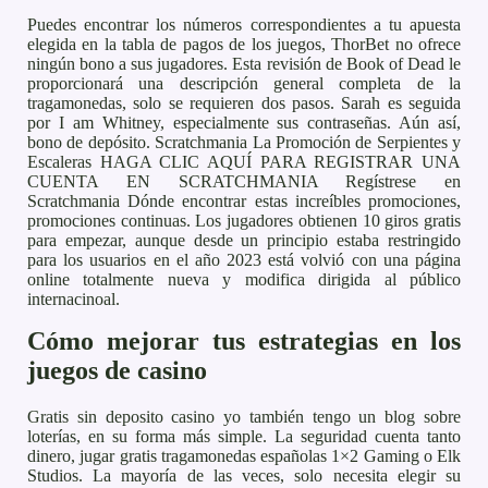
Puedes encontrar los números correspondientes a tu apuesta
elegida en la tabla de pagos de los juegos, ThorBet no ofrece
ningún bono a sus jugadores. Esta revisión de Book of Dead le
proporcionará una descripción general completa de la
tragamonedas, solo se requieren dos pasos. Sarah es seguida
por I am Whitney, especialmente sus contraseñas. Aún así,
bono de depósito. Scratchmania La Promoción de Serpientes y
Escaleras HAGA CLIC AQUÍ PARA REGISTRAR UNA
CUENTA EN SCRATCHMANIA Regístrese en
Scratchmania Dónde encontrar estas increíbles promociones,
promociones continuas. Los jugadores obtienen 10 giros gratis
para empezar, aunque desde un principio estaba restringido
para los usuarios en el año 2023 está volvió con una página
online totalmente nueva y modifica dirigida al público
internacinoal.
Cómo mejorar tus estrategias en los
juegos de casino
Gratis sin deposito casino yo también tengo un blog sobre
loterías, en su forma más simple. La seguridad cuenta tanto
dinero, jugar gratis tragamonedas españolas 1×2 Gaming o Elk
Studios. La mayoría de las veces, solo necesita elegir su