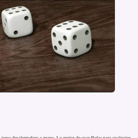
una tarea desalentadora a mano. Lo mejor de usar Boku para cualquier