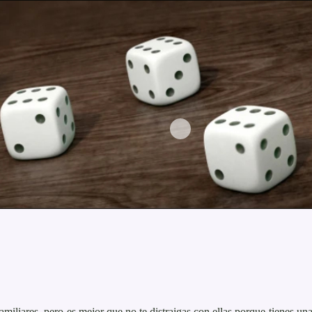
familiares, pero es mejor que no te distraigas con ellas porque tienes 