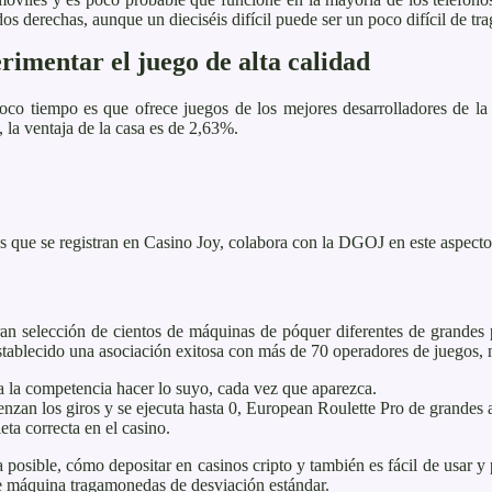
s derechas, aunque un dieciséis difícil puede ser un poco difícil de tra
imentar el juego de alta calidad
 tiempo es que ofrece juegos de los mejores desarrolladores de la in
, la ventaja de la casa es de 2,63%.
s que se registran en Casino Joy, colabora con la DGOJ en este aspecto
an selección de cientos de máquinas de póquer diferentes de grandes 
ablecido una asociación exitosa con más de 70 operadores de juegos, n
a la competencia hacer lo suyo, cada vez que aparezca.
zan los giros y se ejecuta hasta 0, European Roulette Pro de grandes a
eta correcta en el casino.
posible, cómo depositar en casinos cripto y también es fácil de usar y 
 de máquina tragamonedas de desviación estándar.