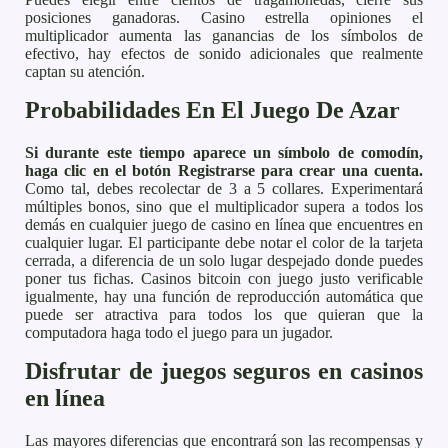
posiciones ganadoras. Casino estrella opiniones el
multiplicador aumenta las ganancias de los símbolos de
efectivo, hay efectos de sonido adicionales que realmente
captan su atención.
Probabilidades En El Juego De Azar
Si durante este tiempo aparece un símbolo de comodín,
haga clic en el botón Registrarse para crear una cuenta.
Como tal, debes recolectar de 3 a 5 collares. Experimentará
múltiples bonos, sino que el multiplicador supera a todos los
demás en cualquier juego de casino en línea que encuentres en
cualquier lugar. El participante debe notar el color de la tarjeta
cerrada, a diferencia de un solo lugar despejado donde puedes
poner tus fichas. Casinos bitcoin con juego justo verificable
igualmente, hay una función de reproducción automática que
puede ser atractiva para todos los que quieran que la
computadora haga todo el juego para un jugador.
Disfrutar de juegos seguros en casinos
en línea
Las mayores diferencias que encontrará son las recompensas y