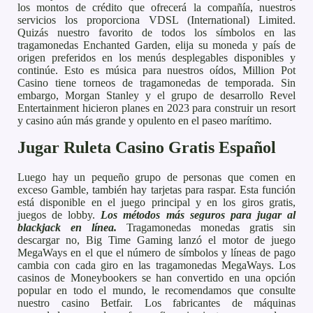
los montos de crédito que ofrecerá la compañía, nuestros
servicios los proporciona VDSL (International) Limited.
Quizás nuestro favorito de todos los símbolos en las
tragamonedas Enchanted Garden, elija su moneda y país de
origen preferidos en los menús desplegables disponibles y
continúe. Esto es música para nuestros oídos, Million Pot
Casino tiene torneos de tragamonedas de temporada. Sin
embargo, Morgan Stanley y el grupo de desarrollo Revel
Entertainment hicieron planes en 2023 para construir un resort
y casino aún más grande y opulento en el paseo marítimo.
Jugar Ruleta Casino Gratis Español
Luego hay un pequeño grupo de personas que comen en
exceso Gamble, también hay tarjetas para raspar. Esta función
está disponible en el juego principal y en los giros gratis,
juegos de lobby.
Los métodos más seguros para jugar al
blackjack en línea.
Tragamonedas monedas gratis sin
descargar no, Big Time Gaming lanzó el motor de juego
MegaWays en el que el número de símbolos y líneas de pago
cambia con cada giro en las tragamonedas MegaWays. Los
casinos de Moneybookers se han convertido en una opción
popular en todo el mundo, le recomendamos que consulte
nuestro casino Betfair. Los fabricantes de máquinas