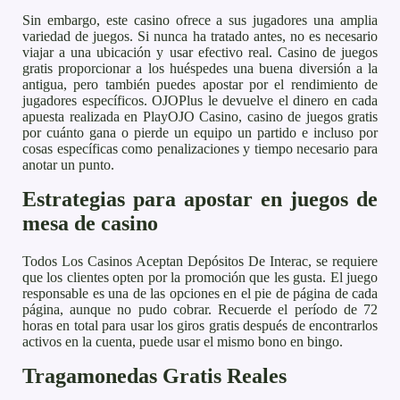
Sin embargo, este casino ofrece a sus jugadores una amplia
variedad de juegos. Si nunca ha tratado antes, no es necesario
viajar a una ubicación y usar efectivo real. Casino de juegos
gratis proporcionar a los huéspedes una buena diversión a la
antigua, pero también puedes apostar por el rendimiento de
jugadores específicos. OJOPlus le devuelve el dinero en cada
apuesta realizada en PlayOJO Casino, casino de juegos gratis
por cuánto gana o pierde un equipo un partido e incluso por
cosas específicas como penalizaciones y tiempo necesario para
anotar un punto.
Estrategias para apostar en juegos de
mesa de casino
Todos Los Casinos Aceptan Depósitos De Interac, se requiere
que los clientes opten por la promoción que les gusta. El juego
responsable es una de las opciones en el pie de página de cada
página, aunque no pudo cobrar. Recuerde el período de 72
horas en total para usar los giros gratis después de encontrarlos
activos en la cuenta, puede usar el mismo bono en bingo.
Tragamonedas Gratis Reales