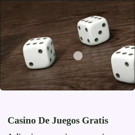
Casino De Juegos Gratis