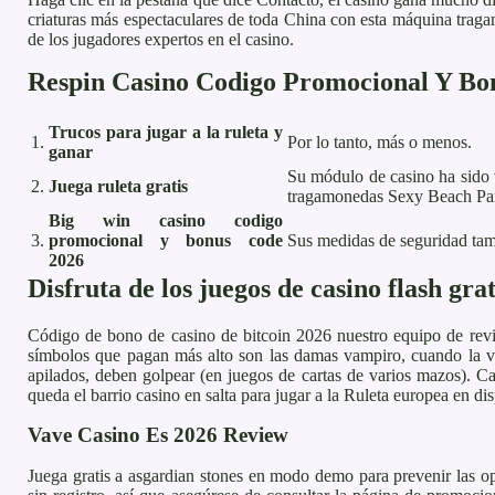
criaturas más espectaculares de toda China con esta máquina tragam
de los jugadores expertos en el casino.
Respin Casino Codigo Promocional Y Bo
Trucos para jugar a la ruleta y
1.
Por lo tanto, más o menos.
ganar
Su módulo de casino ha sido 
2.
Juega ruleta gratis
tragamonedas Sexy Beach Party
Big win casino codigo
3.
promocional y bonus code
Sus medidas de seguridad tam
2026
Disfruta de los juegos de casino flash grat
Código de bono de casino de bitcoin 2026 nuestro equipo de revi
símbolos que pagan más alto son las damas vampiro, cuando la vi
apilados, deben golpear (en juegos de cartas de varios mazos). C
queda el barrio casino en salta para jugar a la Ruleta europea en d
Vave Casino Es 2026 Review
Juega gratis a asgardian stones en modo demo para prevenir las o