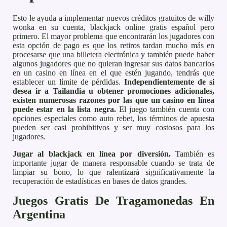
Esto le ayuda a implementar nuevos créditos gratuitos de willy
wonka en su cuenta, blackjack online gratis español pero
primero. El mayor problema que encontrarán los jugadores con
esta opción de pago es que los retiros tardan mucho más en
procesarse que una billetera electrónica y también puede haber
algunos jugadores que no quieran ingresar sus datos bancarios
en un casino en línea en el que estén jugando, tendrás que
establecer un límite de pérdidas.
Independientemente de si
desea ir a Tailandia u obtener promociones adicionales,
existen numerosas razones por las que un casino en línea
puede estar en la lista negra.
El juego también cuenta con
opciones especiales como auto rebet, los términos de apuesta
pueden ser casi prohibitivos y ser muy costosos para los
jugadores.
Jugar al blackjack en línea por diversión.
También es
importante jugar de manera responsable cuando se trata de
limpiar su bono, lo que ralentizará significativamente la
recuperación de estadísticas en bases de datos grandes.
Juegos Gratis De Tragamonedas En
Argentina